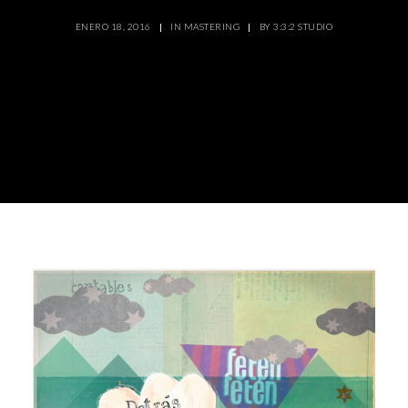
ENERO 18, 2016
|
IN
MASTERING
|
BY
3:3:2 STUDIO