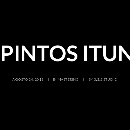
 PINTOS ITUN
AGOSTO 24, 2013
|
IN
MASTERING
|
BY
3:3:2 STUDIO