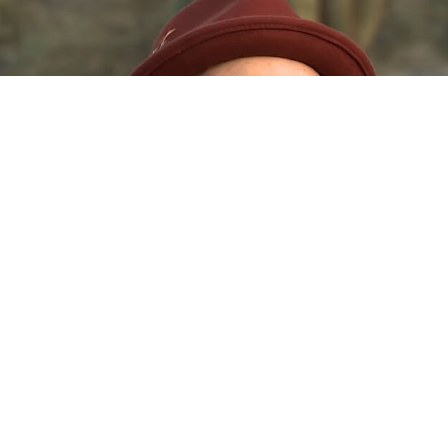
Masterizado
@332studio
por
Pablo Lopez Ruiz y Diego Calviñ