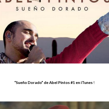
“Sueño Dorado” de Abel Pintos
#1 en iTunes
!