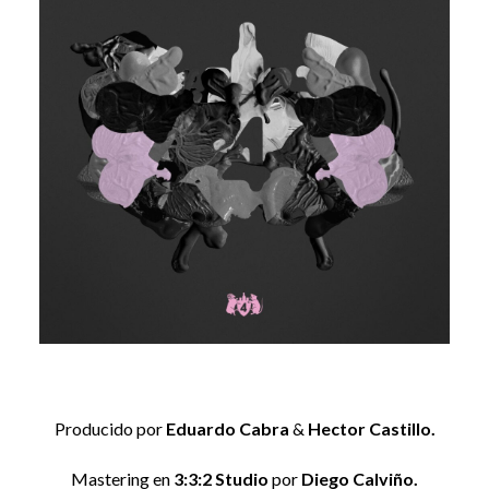
Producido por
Eduardo Cabra
&
Hector Castillo.
Mastering en
3:3:2 Studio
por
Diego Calviño.